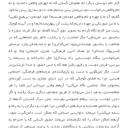
کنار نام دوستان دیگر؛ اما همچنان کسانی که نه چهره‌ی واقعی داشتند و نه
نام واقعی درخواست دوستی‌شان پیش چشمم ماند تا دو سه روز پیش به خود
گفتم: آیا ما با چهره و نام واقعی خودمان هستیم؟ خودِ خودمان؛ بی‌هیچ نقابی؟
یا ما نیز صورتکی بر چهره داریم که پشت آن پنهان‌شده‌ایم؟ و در آیینه کوچک
پشت میز کارم نگاه کردم به تصویر توی آیینه گفتم: تو مگر فریاد مبارزه با
سانسور سر نمی‌دهی؟ مگر امضایت را با رضایت خاطر پای نامه‌هایی که در
مخالفت با سانسور نوشته می‌شود نمی‌گذاری؟ تو با چه هدفی وارد عرصه‌ی
فیس‌بوک شده‌ای؟ جز هدف ادبی، فرهنگی- هنری، اجتماعی؛ والا تو که
نمی‌خواستی بنگاه دوست‌یابی راه بیندازی! حال دخترخاله و پسرعمه را
بپرسی؛ قربان دوست و رفیق رفتن هم که با حس حضور و صدا دل‌نشین‌تر
است. مگر نمی‌گویی با دست رو بازی‌کننده‌ی عرصه‌های فرهنگی، اجتماعی
هستی. چرا به فضای کوچکی که در این دنیای مجازی به دست آورده‌ای
به‌عنوان ملک شخصی نگاه می‌کنی؟ آن‌هم وقتی می‌دانی این فضا را هر
علاقه‌مندی، به هر دلیل می‌تواند از طریق صفحه‌ی دیگری سرک بکشد و اگر
دلش خواست برایت پیغام خصوصی بفرستد. مثل سرک کشیدن آدم‌ها از
دیوار به خانه‌ی همسایه و حرف‌های درگوشی. چرا خودت و دیگران را به پناه و
پسله می‌کشی؟ می‌ماند دلواپسی مسائلی که ممکن است دامن‌گیرت شود،
آن‌هم امکان حذف را که نگرفته‌اند می‌ماند حضور کسانی که با احترام به
آزادی بیان‌شان، سنخیتی با دیدگاه‌شان نداری یا ترجیح می‌دهی از مسائل