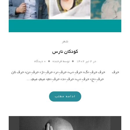
شعر
کودکان نارس
در
۲ تیر ۱۴۰۲
توسط
فرخنده
۰ دیدگاه
حرف حرف حرفِ «ک» حرفِ «ب» حرفِ «ر» حرفِ «ژ» حرفِ «ن» حرف نان
حرفِ «ح» حرفِ «پ» حرفِ «د» حرفِ «م» میم، میم،…
ادامه مطلب