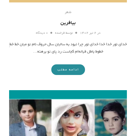
شعر
بیافرین
در
۲ تیر ۱۴۰۲
توسط
فرخنده
۰ دیدگاه
خدای نور خدا خدا خدای نور چرا نبود به سالیان سال حروف نام تو میان خط خطِ
خطوط باطل قباله‌ام کجاست رد پای تو برهنه…
ادامه مطلب