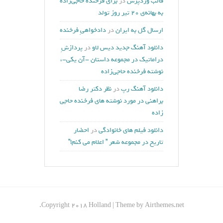
قالب وردپرس
در
برای فرخنده حاجی‌زاده
به بهانه‌ی ۲۰ تیر روز تولد
ارسال گل به ایران
در
دادخواهیِ فرخنده
دانلود آهنگ جدید دیس لاو
در
پردازشِ
دراماتیک در مجموعه داستان -آن یکی-،
نوشته فرخنده حاجی‌زاده
دانلود آهنگ رپ
در
نظر دکتر رضا
براهنی در مورد نوشته های فرخنده حاجی
زاده
دانلود فيلم های خانوادگی
در
احضار
تاریخ در مجموعه شعر ” اعلام می کنم!”
Copyright 2018 Holland | Theme by Airthemes.net.