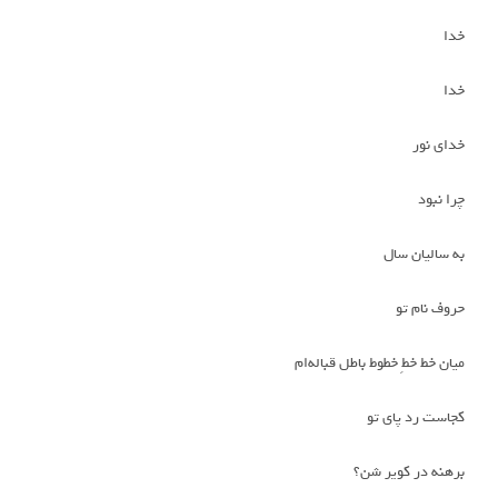
خدا
خدا
خدای نور
چرا نبود
به سالیان سال
حروف نام تو
میان خط خطِ خطوط باطل قباله‌ام
کجاست رد پای تو
برهنه در کویر شن؟