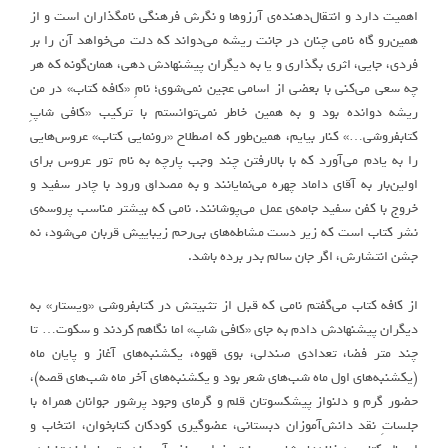
اهمیت دارد و انتقال‌دهنده‌ی آرزوها و نگرش فرهنگی نامگذاران است و از
همین‌رو گاه نامی چنان در جانت ریشه می‌دواند که دلت می‌خواهد آن را بر
فردی، جایی، اثری بگذاری و یا به دیگران پیشنهادش دهی، همان‌گونه که هر
چه سعی می‌کنی با بعضی از اسامی عجین نمی‌شوی؛ نامِ «کافه کتاب» در من
ریشه دوانده بود و به همین خاطر نمی‌توانستم با ترکیب «کافی شاپِ
کتابفروشی…» کنار بیایم، همین‌طور که اصطلاح «رونمایی کتاب» عروس‌هایی
را به یادم می‌آورد که با بالارفتن چند وجب پارچه به نام تور عروس برای
اولین‌بار به آقای داماد چهره می‌نمایانند و به مصداق ورود با چادر سفید و
خروج با کفن سفید جامه‌ی عمل می‌پوشانند. نامی که بیشتر مناسب پروسه‌ی
نشر کتاب است که زیر دست مشاطه‌های بی‌رحم زیباییش قربان می‌شود، نه
جشن انتشارش، اگر جان سالم بدر برده باشد.
از کافه کتاب می‌گفتم نامی که قبل از تثبیتش در کتابفروشی «ویستار» به
دیگران پیشنهادش دادم به جای «کافی شاپ» اما نگاهم کردند و سکوت… تا
چند متر فضا، تعدادی صندلی، بوی قهوه، یکشنبه‌های آغاز و پایان ماه
(یکشنبه‌های اول ماه شب‌های شعر بود و یکشنبه‌های آخر ماه شب‌های قصه)،
حضور گرم و دلنواز پیشکسوتان قلم و گرمای وجود پرشور جوانان همراه با
جلساتِ نقد دانش‌آموزان دبستانی، عضوگیری کودکان کتابخوان، انتخاب و